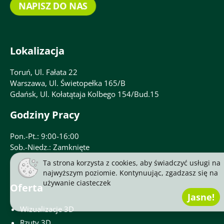
NAPISZ DO NAS
Lokalizacja
Toruń, Ul. Fałata 22
Warszawa, Ul. Świetopełka 165/B
Gdańsk, Ul. Kołatątaja Kolbego 154/Bud.15
Godziny Pracy
Pon.-Pt.: 9:00-16:00
Sob.-Niedz.: Zamknięte
Ta strona korzysta z cookies, aby świadczyć usługi na
najwyższym poziomie. Kontynuując, zgadzasz się na
używanie
ciasteczek
Oferta
Jasne!
Wizualizacje 3D
Rzuty 3D