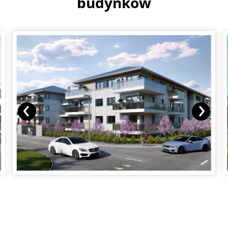
budynków
‹
›