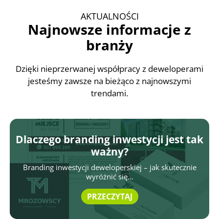
AKTUALNOŚCI
Najnowsze informacje z
branży
Dzięki nieprzerwanej współpracy z deweloperami
jesteśmy zawsze na bieżąco z najnowszymi
trendami.
Jak nazwać inwestycję? I dlaczego
nazwa jest ważna?
Lorem ipsum dolor sit amet Consectetur adipiscing elit…
PRZECZYTAJ