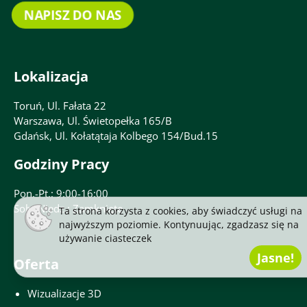
NAPISZ DO NAS
Lokalizacja
Toruń, Ul. Fałata 22
Warszawa, Ul. Świetopełka 165/B
Gdańsk, Ul. Kołatątaja Kolbego 154/Bud.15
Godziny Pracy
Pon.-Pt.: 9:00-16:00
Sob.-Niedz.: Zamknięte
Ta strona korzysta z cookies, aby świadczyć usługi na
najwyższym poziomie. Kontynuując, zgadzasz się na
używanie
ciasteczek
Jasne!
Oferta
Wizualizacje 3D