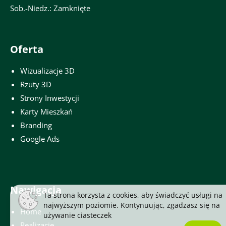
Sob.-Niedz.: Zamknięte
Oferta
Wizualizacje 3D
Rzuty 3D
Strony Inwestycji
Karty Mieszkań
Branding
Google Ads
Nawigacja
Ta strona korzysta z cookies, aby świadczyć usługi na
najwyższym poziomie. Kontynuując, zgadzasz się na
Home
używanie
ciasteczek
Realizacje